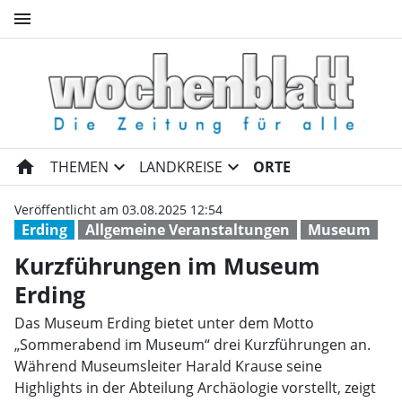
menu
Kurzführungen im Museum Er
home
expand_more
expand_more
THEMEN
LANDKREISE
ORTE
Veröffentlicht am 03.08.2025 12:54
Erding
Allgemeine Veranstaltungen
Museum
Kurzführungen im Museum
Erding
Das Museum Erding bietet unter dem Motto
„Sommerabend im Museum“ drei Kurzführungen an.
Während Museumsleiter Harald Krause seine
Highlights in der Abteilung Archäologie vorstellt, zeigt