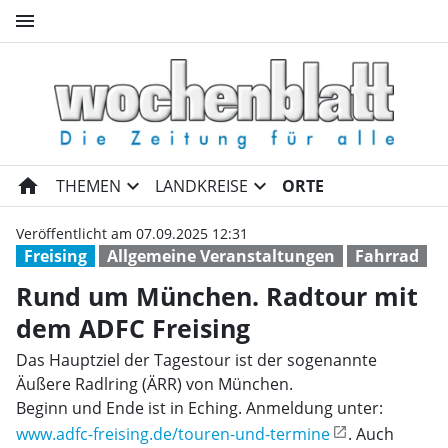
menu
Rund um München. Radtour mi
home
expand_more
expand_more
THEMEN
LANDKREISE
ORTE
Veröffentlicht am 07.09.2025 12:31
Freising
Allgemeine Veranstaltungen
Fahrrad
Rund um München. Radtour mit
dem ADFC Freising
Das Hauptziel der Tagestour ist der sogenannte
Äußere Radlring (ÄRR) von München.
Beginn und Ende ist in Eching. Anmeldung unter:
www.adfc-freising.de/touren-und-termine
. Auch