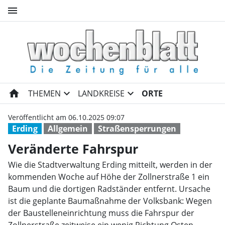
menu
Veränderte Fahrspur | Woche
home
expand_more
expand_more
THEMEN
LANDKREISE
ORTE
Veröffentlicht am 06.10.2025 09:07
Erding
Allgemein
Straßensperrungen
Veränderte Fahrspur
Wie die Stadtverwaltung Erding mitteilt, werden in der
kommenden Woche auf Höhe der Zollnerstraße 1 ein
Baum und die dortigen Radständer entfernt. Ursache
ist die geplante Baumaßnahme der Volksbank: Wegen
der Baustelleneinrichtung muss die Fahrspur der