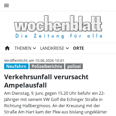
menu
Verkehrsunfall verursacht Am
home
expand_more
expand_more
THEMEN
LANDKREISE
ORTE
Veröffentlicht am 10.06.2026 10:41
Neufahrn
Polizeiberichte
polizei
Verkehrsunfall verursacht
Ampelausfall
Am Dienstag, 9. Juni, gegen 15.20 Uhr befuhr ein 22-
Jähriger mit seinem VW Golf die Echinger Straße in
Richtung Hallbergmoos. An der Kreuzung mit der
Straße Am Hart kam der Pkw aus bislang ungeklärter