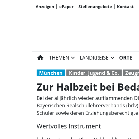
Anzeigen
ePaper
Stellenangebote
Kontakt
home
expand_more
expand_more
THEMEN
LANDKREISE
ORTE
München
Kinder, Jugend & Co.
Zeug
Zur Halbzeit bei Bed
Bei der alljährlich wieder aufflammenden D
Bayerischen Realschullehrerverbands (brlv)
Schüler sowie deren Erziehungsberechtigte
Wertvolles Instrument