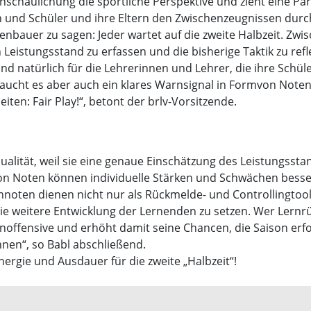
anschaulichung die sportliche Perspektive und zieht eine Par
n und Schüler und ihre Eltern den Zwischenzeugnissen dur
bauer zu sagen: Jeder wartet auf die zweite Halbzeit. Zwi
 Leistungsstand zu erfassen und die bisherige Taktik zu ref
nd natürlich für die Lehrerinnen und Lehrer, die ihre Schül
ucht es aber auch ein klares Warnsignal in Formvon Noten
Seiten: Fair Play!“, betont der brlv-Vorsitzende.
qualität, weil sie eine genaue Einschätzung des Leistungsst
von Noten können individuelle Stärken und Schwächen besse
ernnoten dienen nicht nur als Rückmelde- und Controllingto
die weitere Entwicklung der Lernenden zu setzen. Wer Lernrü
noffensive und erhöht damit seine Chancen, die Saison erf
nnen“, so Babl abschließend.
nergie und Ausdauer für die zweite „Halbzeit“!