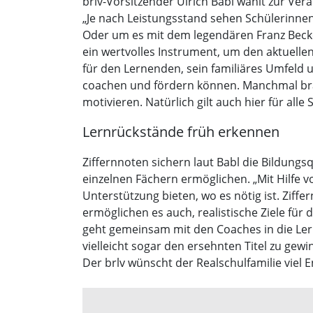
brlv-Vorsitzender Ulrich Babl wählt zur Ver
„Je nach Leistungsstand sehen Schülerinne
Oder um es mit dem legendären Franz Becken
ein wertvolles Instrument, um den aktuellen
für den Lernenden, sein familiäres Umfeld u
coachen und fördern können. Manchmal bra
motivieren. Natürlich gilt auch hier für alle 
Lernrückstände früh erkennen
Ziffernnoten sichern laut Babl die Bildungs
einzelnen Fächern ermöglichen. „Mit Hilfe 
Unterstützung bieten, wo es nötig ist. Ziff
ermöglichen es auch, realistische Ziele für 
geht gemeinsam mit den Coaches in die Ler
vielleicht sogar den ersehnten Titel zu gewi
Der brlv wünscht der Realschulfamilie viel E