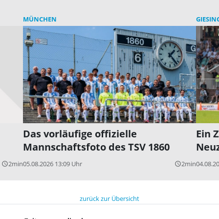
MÜNCHEN
GIESIN
Das vorläufige offizielle
Ein 
Mannschaftsfoto des TSV 1860
Neu
2min
05.08.2026 13:09 Uhr
2min
04.08.2
query_builder
query_builder
zurück zur Übersicht