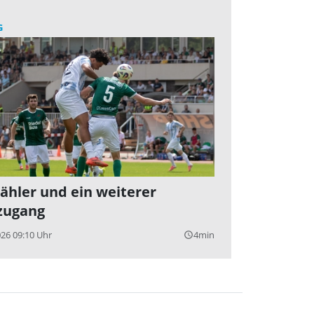
G
Zähler und ein weiterer
zugang
026 09:10 Uhr
4min
query_builder