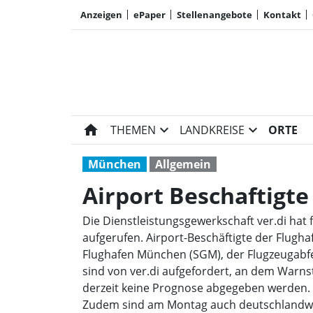
Anzeigen
ePaper
Stellenangebote
Kontakt
home
expand_more
expand_more
THEMEN
LANDKREISE
ORTE
München
Allgemein
Airport Beschaftigte 
Die Dienstleistungsgewerkschaft ver.di ha
aufgerufen. Airport-Beschäftigte der Flugh
Flughafen München (SGM), der Flugzeugabfe
sind von ver.di aufgefordert, an dem Warns
derzeit keine Prognose abgegeben werden.
Zudem sind am Montag auch deutschlandwei