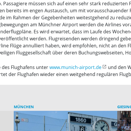
 Passagiere müssen sich auf einen sehr stark reduzierten 
tehen bereits im engen Austausch, um mit vorausschauender P
de im Rahmen der Gegebenheiten weitestgehend zu reduzi
bewegungen am Münchner Airport werden die Airlines voraus
Sonderflugpläne. Es wird erwartet, dass im Laufe des Woche
veröffentlicht werden. Flugreisenden werden dringend gebet
 Airline Flüge annulliert haben, wird empfohlen, nicht an den
iligen Fluggesellschaft über deren Buchungswebseiten, Hot
e des Flughafens unter
www.munich-airport.de
und den We
rtet der Flughafen wieder einen weitgehend regulären Flugb
MÜNCHEN
GIESIN