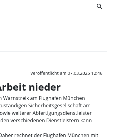
search
der ver.di legen erneut 
Veröffentlicht am 07.03.2025 12:46
Arbeit nieder
gen Warnstreik am Flughafen München
zuständigen Sicherheitsgesellschaft am
wie weiterer Abfertigungsdienstleister
i den verschiedenen Dienstleistern kann
 Daher rechnet der Flughafen München mit