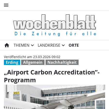
menu
„Airport Carbon Accreditatio
home
expand_more
expand_more
THEMEN
LANDKREISE
ORTE
Veröffentlicht am 23.03.2026 09:02
Erding
Allgemein
Nachhaltigkeit
„Airport Carbon Accreditation”-
Programm