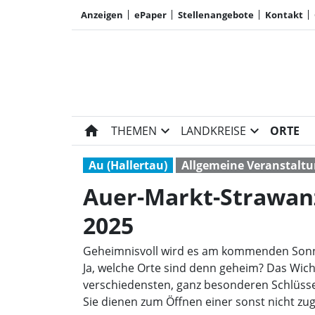
Anzeigen
ePaper
Stellenangebote
Kontakt
home
expand_more
expand_more
THEMEN
LANDKREISE
ORTE
Au (Hallertau)
Allgemeine Veranstalt
Auer-Markt-Strawanz
2025
Geheimnisvoll wird es am kommenden Sonn
Ja, welche Orte sind denn geheim? Das Wich
verschiedensten, ganz besonderen Schlüsse
Sie dienen zum Öffnen einer sonst nicht zug