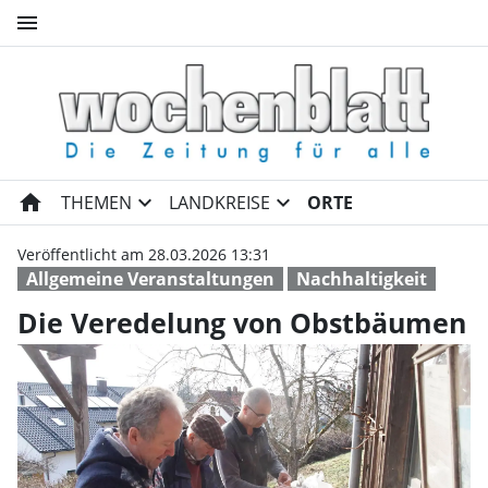
menu
Die Veredelung von Obstbäu
home
expand_more
expand_more
THEMEN
LANDKREISE
ORTE
Veröffentlicht am 28.03.2026 13:31
Allgemeine Veranstaltungen
Nachhaltigkeit
Die Veredelung von Obstbäumen