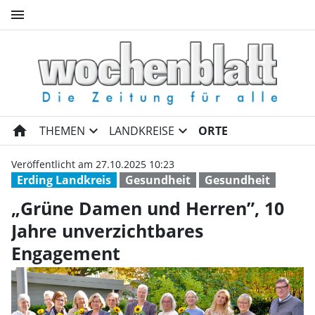
menu
„Grüne Damen und Herren”, 1
home
expand_more
expand_more
THEMEN
LANDKREISE
ORTE
Veröffentlicht am 27.10.2025 10:23
Erding Landkreis
Gesundheit
Gesundheit
„Grüne Damen und Herren”, 10
Jahre unverzichtbares
Engagement