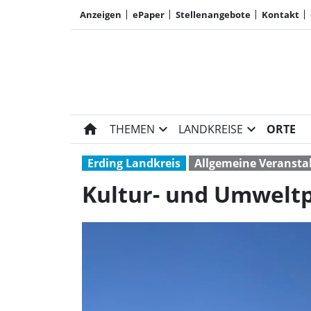
Anzeigen
ePaper
Stellenangebote
Kontakt
home
expand_more
expand_more
THEMEN
LANDKREISE
ORTE
Erding Landkreis
Allgemeine Veransta
Kultur- und Umweltp