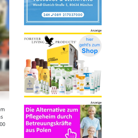
 um
ns
000