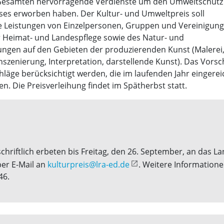
m Gesamten hervorragende Verdienste um den Umweltschutz
ises erworben haben. Der Kultur- und Umweltpreis soll
ie Leistungen von Einzelpersonen, Gruppen und Vereinigun
 Heimat- und Landespflege sowie des Natur- und
ngen auf den Gebieten der produzierenden Kunst (Malerei, 
szenierung, Interpretation, darstellende Kunst). Das Vorsc
hläge berücksichtigt werden, die im laufenden Jahr einger
. Die Preisverleihung findet im Spätherbst statt.
hriftlich erbeten bis Freitag, den 26. September, an das L
per E-Mail an
kulturpreis@lra-ed.de
. Weitere Informatione
46.