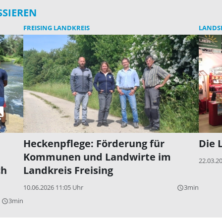
SSIEREN
FREISING LANDKREIS
LANDS
Heckenpflege: Förderung für
Die 
Kommunen und Landwirte im
22.03.2
ch
Landkreis Freising
10.06.2026 11:05 Uhr
3min
query_builder
3min
query_builder