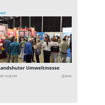
HUT
Landshuter Umweltmesse
026 13:28 Uhr
2min
query_builder