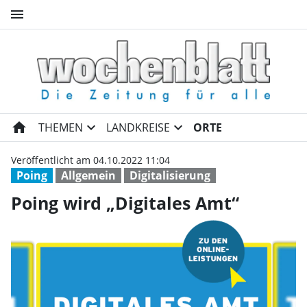
menu
Poing wird „Digitales Amt“ | 
home
expand_more
expand_more
THEMEN
LANDKREISE
ORTE
Veröffentlicht am 04.10.2022 11:04
Poing
Allgemein
Digitalisierung
Poing wird „Digitales Amt“