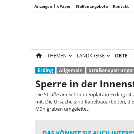
Anzeigen
ePaper
Stellenangebote
Kontakt
home
expand_more
expand_more
THEMEN
LANDKREISE
ORTE
Erding
Allgemein
Straßensperrunge
Sperre in der Innens
Die Straße am Schrannenplatz in Erding ist 
mit. Die Ursache sind Kabelbauarbeiten, di
Mühlgraben umgeleitet.
DAS KÖNNTE SIE AUCH INTERE