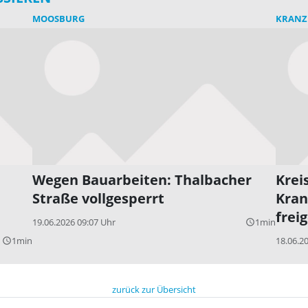
MOOSBURG
KRANZ
Wegen Bauarbeiten: Thalbacher
Krei
Straße vollgesperrt
Kran
frei
19.06.2026 09:07 Uhr
1min
query_builder
1min
18.06.2
query_builder
zurück zur Übersicht