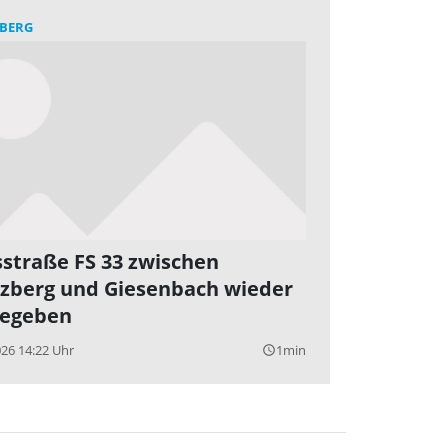
BERG
sstraße FS 33 zwischen
zberg und Giesenbach wieder
gegeben
026 14:22 Uhr
1min
query_builder