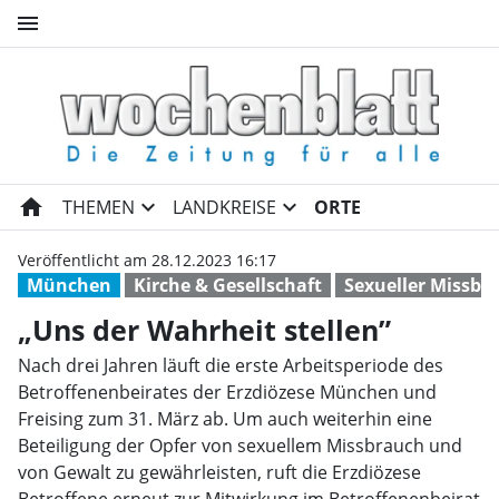
menu
„Uns der Wahrheit stellen” |
home
expand_more
expand_more
THEMEN
LANDKREISE
ORTE
Veröffentlicht am 28.12.2023 16:17
München
Kirche & Gesellschaft
Sexueller Missbr
„Uns der Wahrheit stellen”
Nach drei Jahren läuft die erste Arbeitsperiode des
Betroffenenbeirates der Erzdiözese München und
Freising zum 31. März ab. Um auch weiterhin eine
Beteiligung der Opfer von sexuellem Missbrauch und
von Gewalt zu gewährleisten, ruft die Erzdiözese