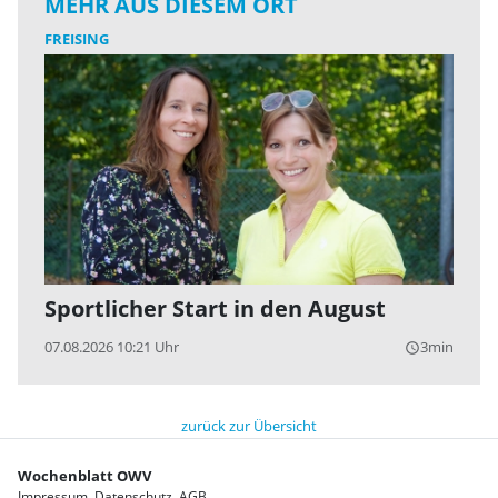
MEHR AUS DIESEM ORT
FREISING
Sportlicher Start in den August
07.08.2026 10:21 Uhr
3min
query_builder
zurück zur Übersicht
Wochenblatt OWV
Impressum
Datenschutz
AGB