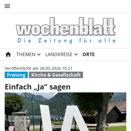
menu
Einfach „Ja” sagen | Wochenb
home
expand_more
expand_more
THEMEN
LANDKREISE
ORTE
Veröffentlicht am 28.05.2026 10:21
Freising
Kirche & Gesellschaft
Einfach „Ja” sagen