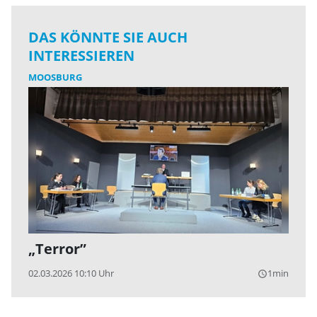
DAS KÖNNTE SIE AUCH
INTERESSIEREN
MOOSBURG
„Terror”
02.03.2026 10:10 Uhr
1min
query_builder