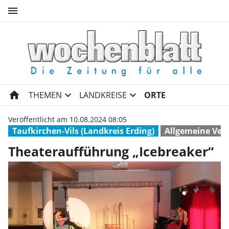
menu
Theateraufführung „Icebreake
home
expand_more
expand_more
THEMEN
LANDKREISE
ORTE
Veröffentlicht am 10.08.2024 08:05
Taufkirchen-Vils (Landkreis Erding)
Allgemeine Ver
Theateraufführung „Icebreaker“