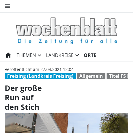
menu
Der große Run auf den Stich 
home
expand_more
expand_more
THEMEN
LANDKREISE
ORTE
Veröffentlicht am 27.04.2021 12:04
Freising (Landkreis Freising)
Allgemein
Titel FS K
Der große
Run auf
den Stich