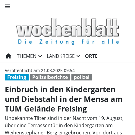
menu
Einbruch in den Kindergarten
home
expand_more
expand_more
THEMEN
LANDKREISE
ORTE
Veröffentlicht am 21.08.2025 09:54
Freising
Polizeiberichte
polizei
Einbruch in den Kindergarten
und Diebstahl in der Mensa am
TUM Gelände Freising
Unbekannte Täter sind in der Nacht vom 19. August,
über eine Terrassentür in den Kindergarten am
Weihenstephaner Berg eingebrochen. Von dort aus