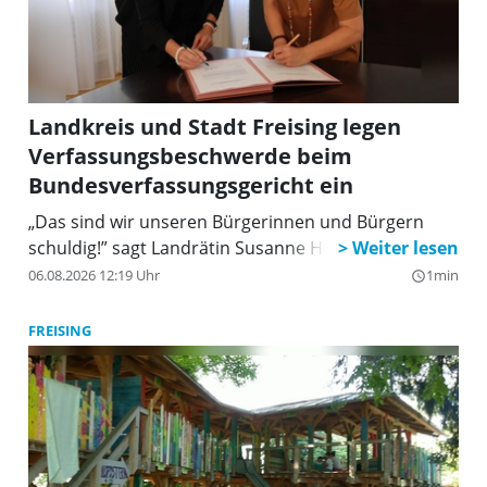
Landkreis und Stadt Freising legen
Verfassungsbeschwerde beim
Bundesverfassungsgericht ein
„Das sind wir unseren Bürgerinnen und Bürgern
schuldig!” sagt Landrätin Susanne Hoyer.
06.08.2026 12:19 Uhr
1min
query_builder
FREISING