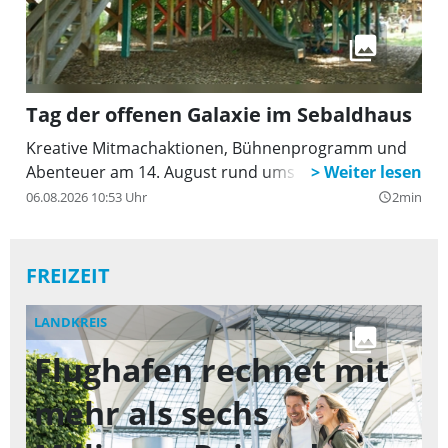
Tag der offenen Galaxie im Sebaldhaus
Kreative Mitmachaktionen, Bühnenprogramm und
Abenteuer am 14. August rund ums Weltall
06.08.2026 10:53 Uhr
2min
query_builder
FREIZEIT
LANDKREIS
FR
Flughafen rechnet mit
Z
mehr als sechs
f