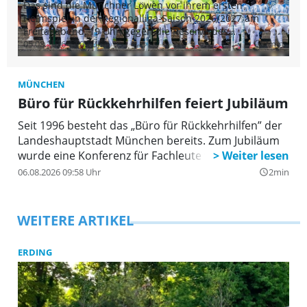
un
Das sind die Münchner Löwen vor ihrem ersten
Au
04
Heimspiel in der Regionalliga-Saison 2026/2027 am
Freitagabend, 19 Uhr, gegen die Reserve des
Bundesligisten FC Augsburg.
05.08.2026 13:09 Uhr
2min
query_builder
MÜNCHEN
Büro für Rückkehrhilfen feiert Jubiläum
Seit 1996 besteht das „Büro für Rückkehrhilfen” der
Landeshauptstadt München bereits. Zum Jubiläum
wurde eine Konferenz für Fachleute veranstaltet.
06.08.2026 09:58 Uhr
2min
query_builder
WEITERE ARTIKEL
ERDING