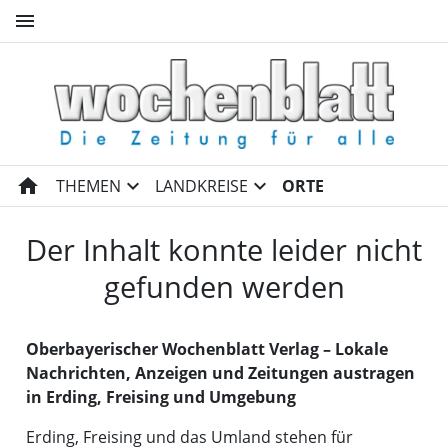
menu
Wochenblatt Freising und Woc
home
expand_more
expand_more
THEMEN
LANDKREISE
ORTE
Der Inhalt konnte leider nicht
gefunden werden
Oberbayerischer Wochenblatt Verlag – Lokale
Nachrichten, Anzeigen und Zeitungen austragen
in Erding, Freising und Umgebung
Erding, Freising und das Umland stehen für