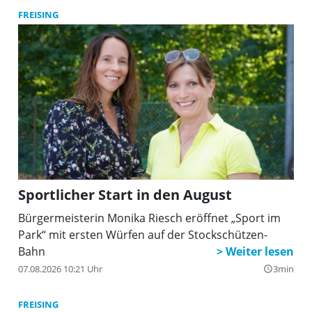
steht das Thema »Musikschulen im Ganztag«.
FREISING
Sportlicher Start in den August
Bürgermeisterin Monika Riesch eröffnet „Sport im
Park“ mit ersten Würfen auf der Stockschützen-
Bahn
07.08.2026 10:21 Uhr
3min
query_builder
FREISING