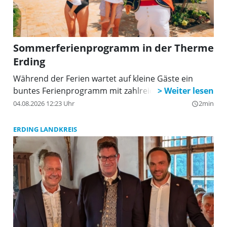
Sommerferienprogramm in der Therme
Erding
Während der Ferien wartet auf kleine Gäste ein
buntes Ferienprogramm mit zahlreichen Highlights.
04.08.2026 12:23 Uhr
2min
query_builder
ERDING LANDKREIS