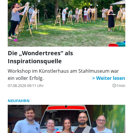
Die „Wondertrees“ als
Inspirationsquelle
Workshop im Künstlerhaus am Stahlmuseum war
ein voller Erfolg.
07.08.2026 09:11 Uhr
1min
query_builder
NEUFAHRN