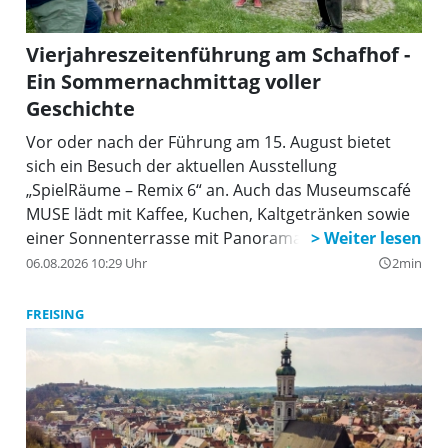
Vierjahreszeitenführung am Schafhof -
Ein Sommernachmittag voller
Geschichte
Vor oder nach der Führung am 15. August bietet
sich ein Besuch der aktuellen Ausstellung
„SpielRäume – Remix 6“ an. Auch das Museumscafé
MUSE lädt mit Kaffee, Kuchen, Kaltgetränken sowie
einer Sonnenterrasse mit Panoramablick zum
Verweilen ein.
06.08.2026 10:29 Uhr
2min
query_builder
FREISING