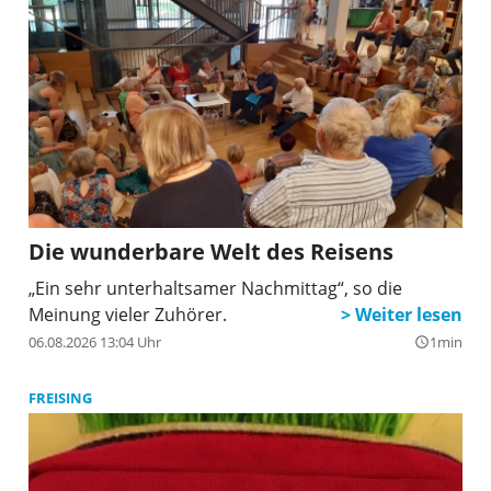
Die wunderbare Welt des Reisens
„Ein sehr unterhaltsamer Nachmittag“, so die
Meinung vieler Zuhörer.
06.08.2026 13:04 Uhr
1min
query_builder
FREISING