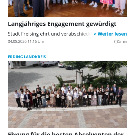
Langjähriges Engagement gewürdigt
Stadt Freising ehrt und verabschiedet Personal
04.08.2026 11:16 Uhr
5min
query_builder
ERDING LANDKREIS
Ehrung für die besten Absolventen der