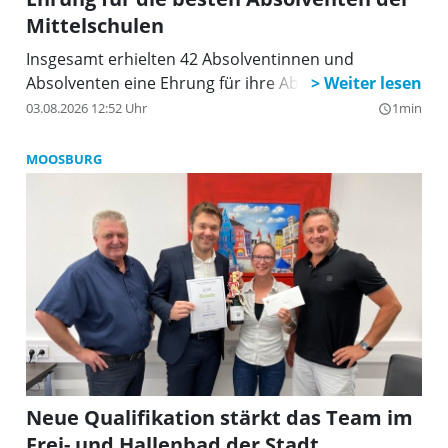
Mittelschulen
Insgesamt erhielten 42 Absolventinnen und
Absolventen eine Ehrung für ihre Abschlüsse
03.08.2026 12:52 Uhr
1min
query_builder
MOOSBURG
Neue Qualifikation stärkt das Team im
Frei- und Hallenbad der Stadt