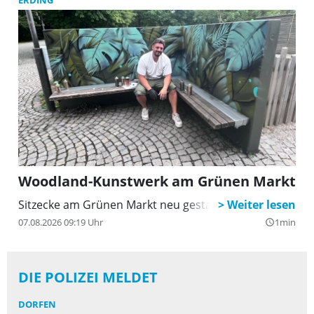
ERDING
Woodland-Kunstwerk am Grünen Markt
Sitzecke am Grünen Markt neu gestaltet
07.08.2026 09:19 Uhr
1min
query_builder
DIE POLIZEI MELDET
DORFEN