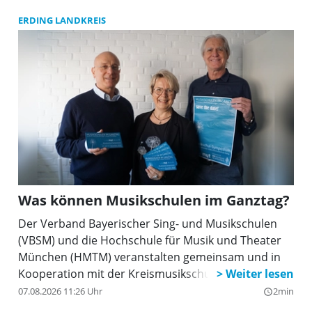
ERDING LANDKREIS
Was können Musikschulen im Ganztag?
Der Verband Bayerischer Sing- und Musikschulen
(VBSM) und die Hochschule für Musik und Theater
München (HMTM) veranstalten gemeinsam und in
Kooperation mit der Kreismusikschule Erding am
13. und 14. November das dritte Musikschul-
07.08.2026 11:26 Uhr
2min
query_builder
Symposium des VBSM. Im Zentrum des Symposiums