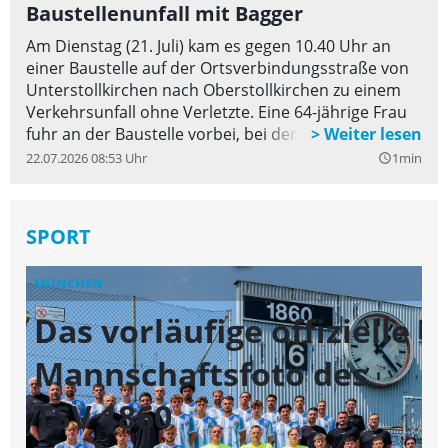
Baustellenunfall mit Bagger
Am Dienstag (21. Juli) kam es gegen 10.40 Uhr an
einer Baustelle auf der Ortsverbindungsstraße von
Unterstollkirchen nach Oberstollkirchen zu einem
Verkehrsunfall ohne Verletzte. Eine 64-jährige Frau
fuhr an der Baustelle vorbei, bei der die Fahrbahn
einspurig gesperrt war. Auf Höhe der Baustelle
22.07.2026 08:53 Uhr
1min
query_builder
streifte sie mit ihrem Auto den dortigen Bagger, der
von einem 36-jährigen Mann gelenkt wurde und der
dort die Bauarbeiten durchführte. Während am
SPORT
Bagger kein Schaden entstanden ist, beträgt der
Sachschaden an dem Pkw der 64-Jährigen ca. 3.000
MÜNCHEN
GI
Euro.
Das vorläufige offizielle
E
Mannschaftsfoto des
TSV 1860
De
Sc