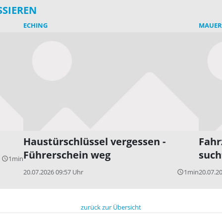
SSIEREN
ECHING
MAUE
Haustürschlüssel vergessen -
Fahr
Führerschein weg
such
1min
query_builder
20.07.2026 09:57 Uhr
1min
20.07.2
query_builder
zurück zur Übersicht