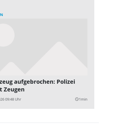
RN
zeug aufgebrochen: Polizei
t Zeugen
026 09:48 Uhr
1min
query_builder