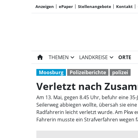
Anzeigen
ePaper
Stellenangebote
Kontakt
home
expand_more
expand_more
THEMEN
LANDKREISE
ORTE
Moosburg
Polizeiberichte
polizei
Verletzt nach Zusa
Am 13. Mai, gegen 8.45 Uhr, befuhr eine 35
Seilerweg abbiegen wollte, übersah sie e
Radfahrerin leicht verletzt wurde. Am Pkw e
Fahrerin musste ein Strafverfahren wegen f