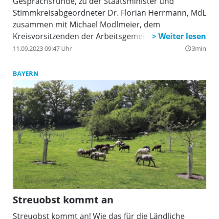
Gesprächsrunde, zu der Staatsminister und
Stimmkreisabgeordneter Dr. Florian Herrmann, MdL
zusammen mit Michael Modlmeier, dem
Kreisvorsitzenden der Arbeitsgemeinschaft für
Ernährung, Landwirtschaft und Forsten (AG ELF)
11.09.2023 09:47 Uhr
3min
query_builder
Freising die Landwirte der Region eingeladen hatte.
BAYERN
Streuobst kommt an
Streuobst kommt an! Wie das für die Ländliche