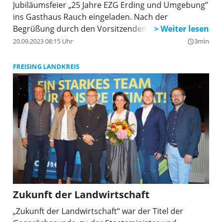
Jubiläumsfeier „25 Jahre EZG Erding und Umgebung”
ins Gasthaus Rauch eingeladen. Nach der
Begrüßung durch den Vorsitzenden Franz
Bauschmid brachte anschließend die Beirätin
20.09.2023 08:15 Uhr
3min
query_builder
Caroline Brielmair einen Rückblick in Wort und Bild
über 25 Jahre, von der Entstehung bis heute. Nach
FREISING LANDKREIS
einem gemeinsamen Abendessen erfolgten die
Grußwortansprachen.
Zukunft der Landwirtschaft
„Zukunft der Landwirtschaft“ war der Titel der