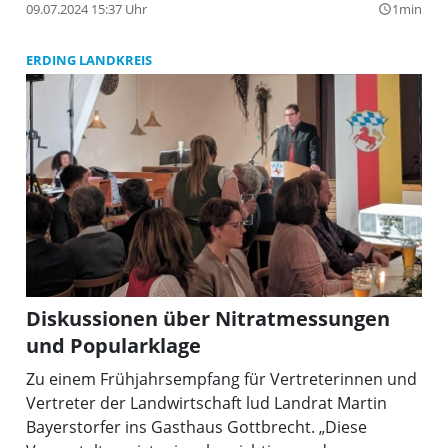
09.07.2024 15:37 Uhr
1min
query_builder
ERDING LANDKREIS
Diskussionen über Nitratmessungen
und Popularklage
Zu einem Frühjahrsempfang für Vertreterinnen und
Vertreter der Landwirtschaft lud Landrat Martin
Bayerstorfer ins Gasthaus Gottbrecht. „Diese