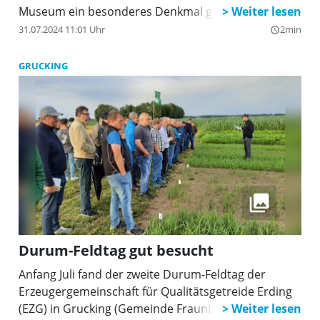
Museum ein besonderes Denkmal gesetzt worden.
Kürzlich besuchte der Bezirksverband Oberbayern
31.07.2024 11:01 Uhr
2min
query_builder
der Arbeitsgemeinschaft für Ernährung,
Landwirtschaft und Forsten (ELF) das einzigartige
GRUCKING
Museum, das die Firmengeschichte der Familie
Eicher dokumentiert.
Durum-Feldtag gut besucht
Anfang Juli fand der zweite Durum-Feldtag der
Erzeugergemeinschaft für Qualitätsgetreide Erding
(EZG) in Grucking (Gemeinde Fraunberg) statt.