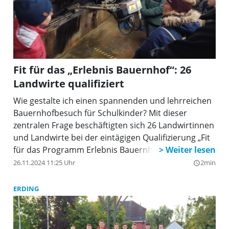
Fit für das „Erlebnis Bauernhof“: 26
Landwirte qualifiziert
Wie gestalte ich einen spannenden und lehrreichen
Bauernhofbesuch für Schulkinder? Mit dieser
zentralen Frage beschäftigten sich 26 Landwirtinnen
und Landwirte bei der eintägigen Qualifizierung „Fit
für das Programm Erlebnis Bauernhof”. Die
Veranstaltung, organisiert vom Amt für Ernährung,
26.11.2024 11:25 Uhr
2min
query_builder
Landwirtschaft und Forsten Ebersberg-Erding, bot
ein umfassendes Informationspaket für zukünftige
ERDING
Anbieter des Programms.