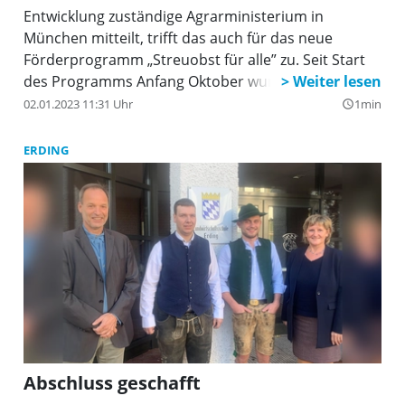
Entwicklung zuständige Agrarministerium in
München mitteilt, trifft das auch für das neue
Förderprogramm „Streuobst für alle” zu. Seit Start
des Programms Anfang Oktober wurden in ganz
Bayern bereits mehr als 150 Anträge für je bis zu 100
02.01.2023 11:31 Uhr
1min
query_builder
Bäume gestellt.
ERDING
Abschluss geschafft