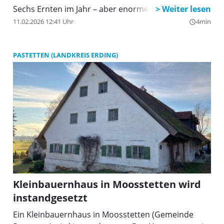
Sechs Ernten im Jahr – aber enorme Energiekosten
11.02.2026 12:41 Uhr
4min
query_builder
PASTETTEN (LANDKREIS ERDING)
Kleinbauernhaus in Moosstetten wird
instandgesetzt
Ein Kleinbauernhaus in Moosstetten (Gemeinde