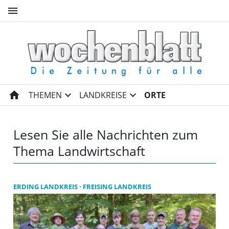
menu
Landwirtschaft | Wochenblat
home
expand_more
expand_more
THEMEN
LANDKREISE
ORTE
Lesen Sie alle Nachrichten zum
Thema Landwirtschaft
ERDING LANDKREIS
FREISING LANDKREIS