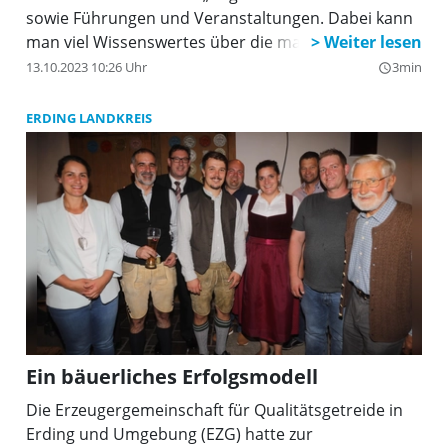
sowie Führungen und Veranstaltungen. Dabei kann
man viel Wissenswertes über die majestätischen
(Lauf-)Vögel lernen. Der Kreisverband der
13.10.2023 10:26 Uhr
3min
query_builder
Mittelstands-Union Freising war kürzlich auf dem
Straußenhof Hiereth zu Besuch. Neben den
ERDING LANDKREIS
Vorstandsmitgliedern des MU-Kreisverbandes
waren der Bezirksvorsitzende der ELF Oberbayern
Michael Hamburger sowie der ELF-Kreisvorsitzende
Freising Michael Modlmeier dabei.
Ein bäuerliches Erfolgsmodell
Die Erzeugergemeinschaft für Qualitätsgetreide in
Erding und Umgebung (EZG) hatte zur