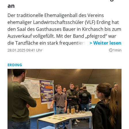
an
Der traditionelle Ehemaligenball des Vereins
ehemaliger Landwirtschaftsschüler (VLF) Erding hat
den Saal des Gasthauses Bauer in Kirchasch bis zum
Ausverkauf vollgefüllt. Mit der Band „pfeigrod“ war
die Tanzfläche ein stark frequentierter Platz. Auf die
angebotenen Speisen aus der Karte des Gasthauses
28.01.2025 09:41 Uhr
1min
query_builder
Bauer in Kirchasch folgte noch ein Buffet mit
selbstgebackenen Kuchen und Schmalzgebäck der
ERDING
Bäuerinnen und Landfrauen.