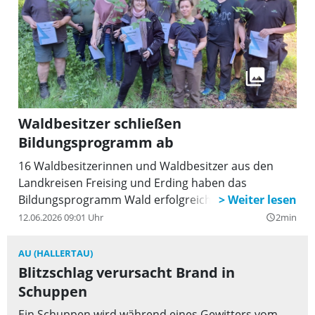
Waldbesitzer schließen
Bildungsprogramm ab
16 Waldbesitzerinnen und Waldbesitzer aus den
Landkreisen Freising und Erding haben das
Bildungsprogramm Wald erfolgreich abgeschlossen.
12.06.2026 09:01 Uhr
2min
query_builder
AU (HALLERTAU)
Blitzschlag verursacht Brand in
Schuppen
Ein Schuppen wird während eines Gewitters vom