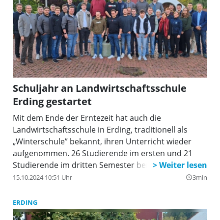
Schuljahr an Landwirtschaftsschule
Erding gestartet
Mit dem Ende der Erntezeit hat auch die
Landwirtschaftsschule in Erding, traditionell als
„Winterschule” bekannt, ihren Unterricht wieder
aufgenommen. 26 Studierende im ersten und 21
Studierende im dritten Semester bereiten sich nun
auf ihre künftigen Aufgaben als Betriebsleiterinnen
15.10.2024 10:51 Uhr
3min
query_builder
und Betriebsleiter vor.
ERDING