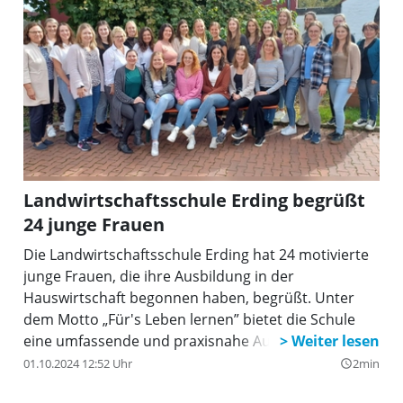
Landwirtschaftsschule Erding begrüßt
24 junge Frauen
Die Landwirtschaftsschule Erding hat 24 motivierte
junge Frauen, die ihre Ausbildung in der
Hauswirtschaft begonnen haben, begrüßt. Unter
dem Motto „Für's Leben lernen” bietet die Schule
eine umfassende und praxisnahe Ausbildung, die
darauf abzielt, Hauswirtschaft professionell und von
01.10.2024 12:52 Uhr
2min
query_builder
Grund auf zu vermitteln.