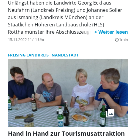
Unlängst haben die Landwirte Georg Eckl aus
Neufahrn (Landkreis Freising) und Johannes Soller
aus Ismaning (Landkreis München) an der
Staatlichen Höheren Landbauschule (HLS)
Rotthalmünster ihre Abschlusszeugnisse
entgegengenommen. Beide haben zuvor an der
15.11.2022 11:11 Uhr
1min
query_builder
Landwirtschaftsschule Erding den Abschluss
„Staatlich geprüfter Wirtschafter“ erworben – eine
FREISING LANDKREIS
NANDLSTADT
Voraussetzung für die Aufnahme an der HLS
Rotthalmünster.
Hand in Hand zur Tourismusattraktion