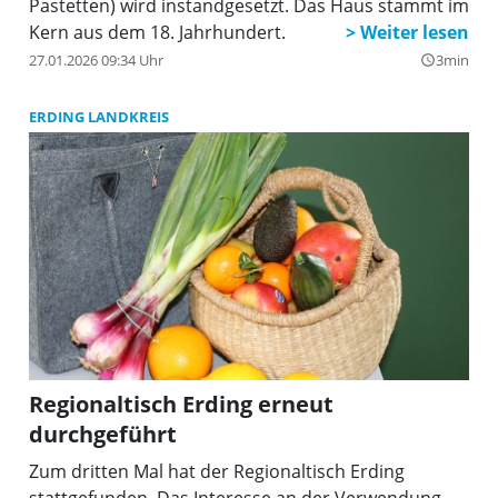
Pastetten) wird instandgesetzt. Das Haus stammt im
Kern aus dem 18. Jahrhundert.
27.01.2026 09:34 Uhr
3min
query_builder
ERDING LANDKREIS
Regionaltisch Erding erneut
durchgeführt
Zum dritten Mal hat der Regionaltisch Erding
stattgefunden. Das Interesse an der Verwendung