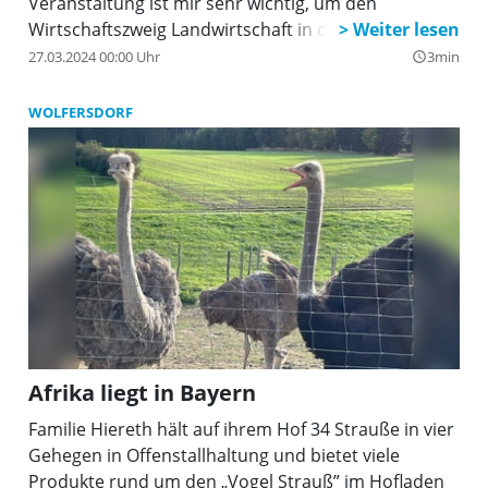
Veranstaltung ist mir sehr wichtig, um den
Wirtschaftszweig Landwirtschaft in den Fokus zu
rücken. Wir wollen die wichtige Arbeit der
27.03.2024 00:00 Uhr
3min
query_builder
Bäuerinnen und Bauern als Produzenten guter und
gesunder Nahrungsmittel für die Öffentlichkeit
WOLFERSDORF
sichtbar machen und den Dialog zwischen
Landwirtschaft und Verbrauchern fördern“, so der
Landrat. Dazu gehöre auch, sich den aktuellen
Problemstellungen der Landwirtschaft anzunehmen
und für Verständnis und Unterstützung im
Zusammenhang mit den aktuell stattfindenden
Demonstrationen zu werben.
Afrika liegt in Bayern
Familie Hiereth hält auf ihrem Hof 34 Strauße in vier
Gehegen in Offenstallhaltung und bietet viele
Produkte rund um den „Vogel Strauß” im Hofladen