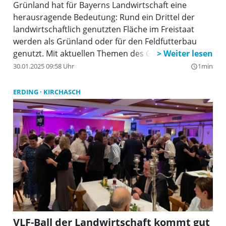
Grünland hat für Bayerns Landwirtschaft eine
herausragende Bedeutung: Rund ein Drittel der
landwirtschaftlich genutzten Fläche im Freistaat
werden als Grünland oder für den Feldfutterbau
genutzt. Mit aktuellen Themen des Grünlands
befassen sich die zweitägigen Weihenstephaner
30.01.2025 09:58 Uhr
1min
query_builder
Grünlandgespräche, die heuer bereits zum dritten
Mal von den Forschungseinrichtungen am Campus
ERDING
KIRCHASCH
in Weihenstephan durchgeführt werden.
VLF-Ball der Landwirtschaft kommt gut