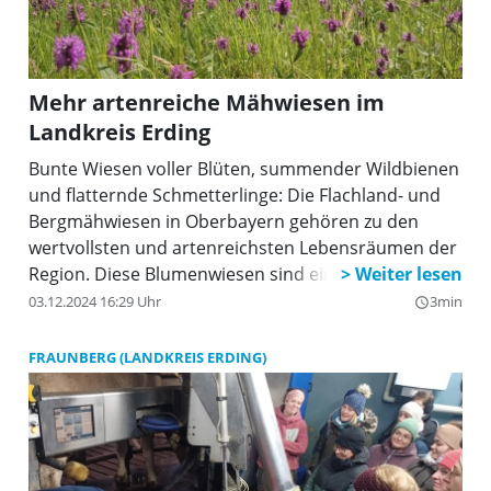
Mehr artenreiche Mähwiesen im
Landkreis Erding
Bunte Wiesen voller Blüten, summender Wildbienen
und flatternde Schmetterlinge: Die Flachland- und
Bergmähwiesen in Oberbayern gehören zu den
wertvollsten und artenreichsten Lebensräumen der
Region. Diese Blumenwiesen sind einst durch
traditionelle Landwirtschaft mit schonender
03.12.2024 16:29 Uhr
3min
query_builder
Bewirtschaftung entstanden, heute jedoch durch
intensive Nutzung stark bedroht.
FRAUNBERG (LANDKREIS ERDING)