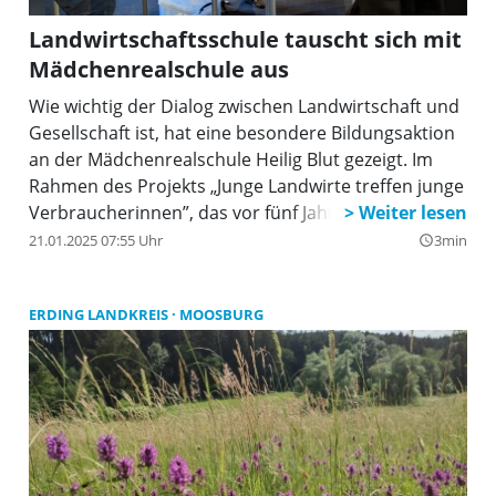
Landwirtschaftsschule tauscht sich mit
Mädchenrealschule aus
Wie wichtig der Dialog zwischen Landwirtschaft und
Gesellschaft ist, hat eine besondere Bildungsaktion
an der Mädchenrealschule Heilig Blut gezeigt. Im
Rahmen des Projekts „Junge Landwirte treffen junge
Verbraucherinnen”, das vor fünf Jahren von der
Landwirtschaftsschule Erding und der Realschule
21.01.2025 07:55 Uhr
3min
query_builder
ins Leben gerufen worden ist, bekamen
Schülerinnen der 10. Klassen die Möglichkeit,
ERDING LANDKREIS
MOOSBURG
Landwirtschaft praxisnah zu erleben.