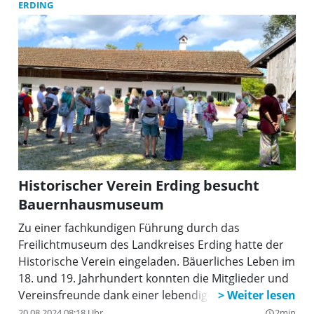
ERDING
Historischer Verein Erding besucht
Bauernhausmuseum
Zu einer fachkundigen Führung durch das
Freilichtmuseum des Landkreises Erding hatte der
Historische Verein eingeladen. Bäuerliches Leben im
18. und 19. Jahrhundert konnten die Mitglieder und
Vereinsfreunde dank einer lebendigen Führung
durch Nicole Tietze nacherleben.
20.08.2024 08:18 Uhr
2min
query_builder